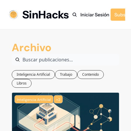
SinHacks
Inicio
Archivo
Etiquetas
Recomendaciones
Iniciar Sesión
Subscr
Archivo
Inteligencia Artificial
Trabajo
Contenido
Libros
Inteligencia Artificial
+2