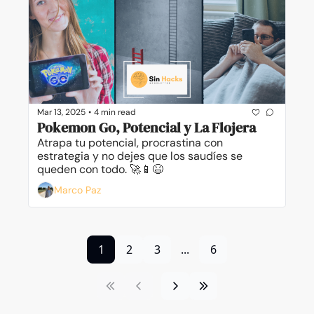
Mar 13, 2025
•
4 min read
Pokemon Go, Potencial y La Flojera
Atrapa tu potencial, procrastina con 
estrategia y no dejes que los saudíes se 
queden con todo. 🚀📱😆
Marco Paz
1
2
3
...
6