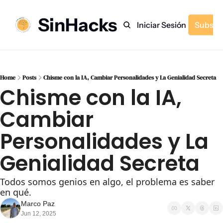
SinHacks
Inicio
Archivo
Etiquetas
Recomendaciones
Iniciar Sesión
Subscr
Home
Posts
Chisme con la IA, Cambiar Personalidades y La Genialidad Secreta
Chisme con la IA, 
Cambiar 
Personalidades y La 
Genialidad Secreta
Todos somos genios en algo, el problema es saber 
en qué.
Marco Paz
Jun 12, 2025