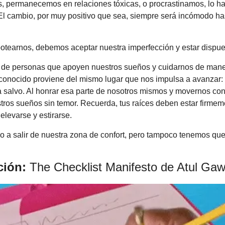
s, permanecemos en relaciones tóxicas, o procrastinamos, lo h
l cambio, por muy positivo que sea, siempre será incómodo has
otearnos, debemos aceptar nuestra imperfección y estar dispue
 de personas que apoyen nuestros sueños y cuidarnos de mane
conocido proviene del mismo lugar que nos impulsa a avanzar: 
 a salvo. Al honrar esa parte de nosotros mismos y movernos con
ros sueños sin temor. Recuerda, tus raíces deben estar firmeme
levarse y estirarse.
 a salir de nuestra zona de confort, pero tampoco tenemos que 
ión: 
The Checklist Manifesto de Atul Ga