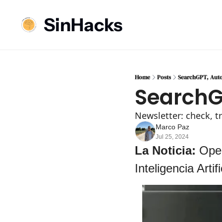
SinHacks
Home
Posts
SearchGPT, Auto-
SearchGP
Newsletter: check, t
Marco Paz
Jul 25, 2024
La Noticia: 
Ope
Inteligencia Artifi