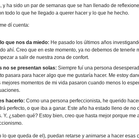
 y ha sido un par de semanas que se han llenado de reflexione
n todo lo que he llegado a querer hacer y lo que he hecho.
e me dí cuenta:
lo que nos da miedo: 
He pasado los últimos años investigando
o ahí. Creo que en este momento, ya no debemos de tenerle m
ezar a salir de nuestra zona de confort.
s no se presentan solas: 
Siempre fuí una persona desesperad
o pasara para hacer algo que me gustaría hacer. Me estoy dan
s mejores momentos de mi vida pasaron cuando menos lo esper
uaciones.
es hacerlo: 
Como una persona perfeccionista, he querido hacer
rá perfecto, o que iba a ganar. Este año ha estado lleno de no d
s. Y, ¿saben qué? Estoy bien, creo que hasta mejor porque me a
eccionismo.
 lo que queda de el), puedan retarse y animarse a hacer esas 