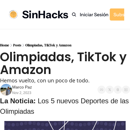
SinHacks
Inicio
Archivo
Etiquetas
Recomendaciones
Iniciar Sesión
Subscr
Home
Posts
Olimpiadas, TikTok y Amazon
Olimpiadas, TikTok y 
Amazon
Hemos vuelto, con un poco de todo.
Marco Paz
Nov 2, 2023
La Noticia: 
Los 5 nuevos Deportes de las 
Olimpiadas