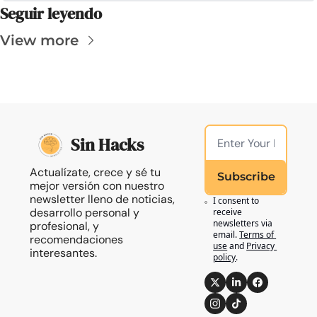
Seguir leyendo
View more
Sin Hacks
Actualízate, crece y sé tu 
Subscribe
mejor versión con nuestro 
newsletter lleno de noticias, 
I consent to 
desarrollo personal y 
receive 
newsletters via 
profesional, y 
email.
Terms of 
recomendaciones 
use
and
Privacy 
interesantes.
policy
.