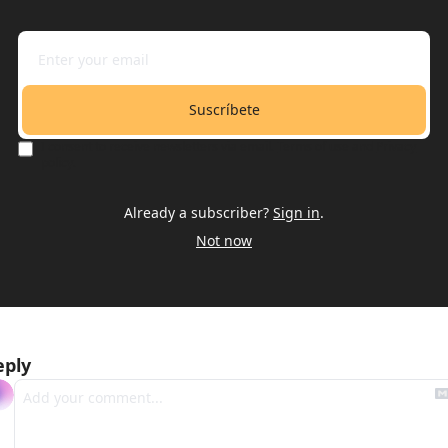
Suscríbete
I consent to receive newsletters via email.
Terms of use
and
Privacy 
policy
.
Already a subscriber?
Sign in
.
Not now
eply