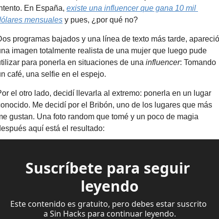
intento. En España, 
existe una influencer que gana 10 mil 
dólares mensuales
 y pues, ¿por qué no?
Dos programas bajados y una línea de texto más tarde, apareció
una imagen totalmente realista de una mujer que luego pude 
tilizar para ponerla en situaciones de una 
influencer
: Tomando 
n café, una selfie en el espejo.
or el otro lado, decidí llevarla al extremo: ponerla en un lugar 
conocido. Me decidí por el Bribón, uno de los lugares que más 
me gustan. Una foto random que tomé y un poco de magia 
después aquí está el resultado:
Suscríbete para seguir 
leyendo
Este contenido es gratuito, pero debes estar suscrito 
a Sin Hacks para continuar leyendo.