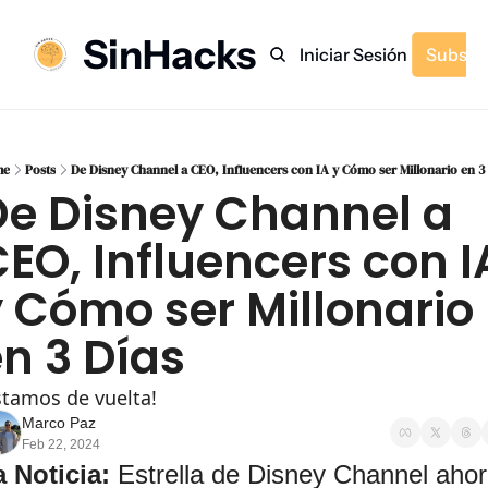
SinHacks
Inicio
Archivo
Etiquetas
Recomendaciones
Iniciar Sesión
Subscr
me
Posts
De Disney Channel a CEO, Influencers con IA y Cómo ser Millonario en 3 
e Disney Channel a 
EO, Influencers con IA
 Cómo ser Millonario 
n 3 Días
stamos de vuelta!
Marco Paz
Feb 22, 2024
 Noticia: 
Estrella de Disney Channel ahor