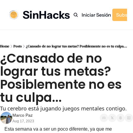
SinHacks
Inicio
Archivo
Etiquetas
Recomendaciones
Iniciar Sesión
Subscr
Home
Posts
¿Cansado de no lograr tus metas? Posiblemente no es tu culpa...
¿Cansado de no 
lograr tus metas? 
Posiblemente no es 
tu culpa...
Tu cerebro está jugando juegos mentales contigo.
Marco Paz
Aug 17, 2023
Esta semana va a ser un poco diferente, ya que me 